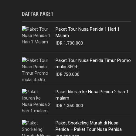
DAFTAR PAKET
Paket Tour Nusa Penida 1 Hari 1
Malam
IDR 1.700.000
Paket Tour Nusa Penida Timur Promo
mulai 350rb
IDR 750.000
Paket liburan ke Nusa Penida 2 hari 1
malam
IDR 1.350.000
Paket Snorkeling Murah di Nusa
Penida – Paket Tour Nusa Penida