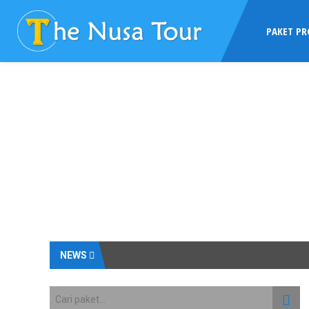
PAKET P
NEWS