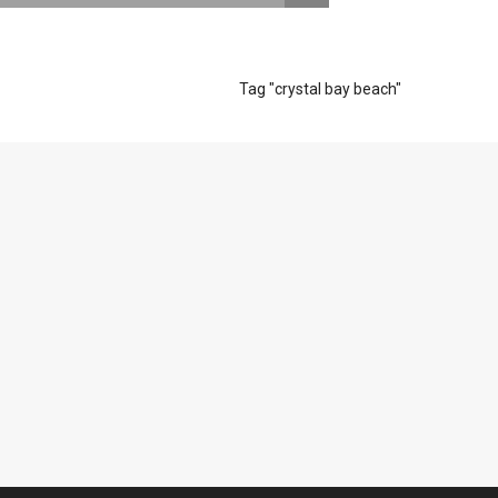
Tag "crystal bay beach"