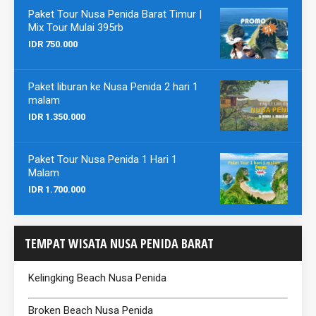
Paket Tour Nusa Penida Barat Timur |
Mix Tour Mulai 395rb
IDR 750.000
Paket liburan ke Nusa Penida 2 hari 1
malam
IDR 1.350.000
Paket Tour Nusa Penida 1 Hari 1
Malam
IDR 1.700.000
TEMPAT WISATA NUSA PENIDA BARAT
Kelingking Beach Nusa Penida
Broken Beach Nusa Penida