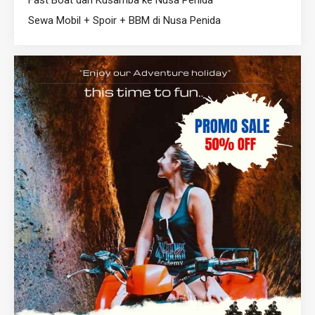
Fast Boat dari Kusamba ke Nusa Penida
Sewa Mobil + Spoir + BBM di Nusa Penida