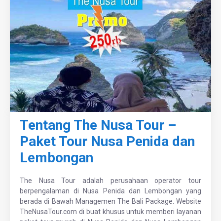
Tentang The Nusa Tour –
Paket Tour Nusa Penida dan
Lembongan
The Nusa Tour adalah perusahaan operator tour
berpengalaman di Nusa Penida dan Lembongan yang
berada di Bawah Managemen The Bali Package. Website
TheNusaTour.com di buat khusus untuk memberi layanan