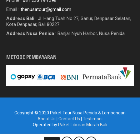
Phone :
081 236 194 398
Email :
thenusatour@gmail.com
Address Bali
:
Jl. Hang Tuah No.27, Sanur, Denpasar Selatan,
Kota Denpasar, Bali 80227
Address Nusa Penida
: Banjar Nyuh Harbor, Nusa Penida
METODE PEMBAYARAN
Copyright © 2020 Paket Tour Nusa Penida & Lembongan
About Us
|
Contact Us
|
Testimoni
Operated by
Paket Liburan Murah Bali