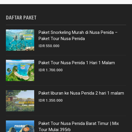
DAFTAR PAKET
Paket Snorkeling Murah di Nusa Penida –
Paket Tour Nusa Penida
IDR 550.000
Paket Tour Nusa Penida 1 Hari 1 Malam
IDR 1.700.000
Paket liburan ke Nusa Penida 2 hari 1 malam
IDR 1.350.000
Paket Tour Nusa Penida Barat Timur | Mix
Tour Mulai 395rb