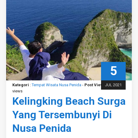
5
Kategori
:
Tempat Wisata Nusa Penida
-
Post View
: 1,869
JUL 2021
views
Kelingking Beach Surga
Yang Tersembunyi Di
Nusa Penida