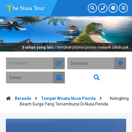
5 tahun yang lalu
/ temukan promo-promo menarik untuk paket tour nusa
Beranda
Tempat Wisata Nusa Penida
Kelingking
Beach Surga Yang Tersembunyi Di Nusa Penida