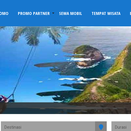
ROMO
PROMO PARTNER
SEWA MOBIL
TEMPAT WISATA