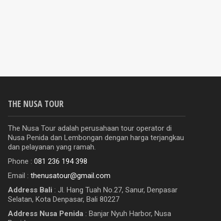
THE NUSA TOUR
The Nusa Tour adalah perusahaan tour operator di
Nusa Penida dan Lembongan dengan harga terjangkau
dan pelayanan yang ramah.
Phone :
081 236 194 398
Email :
thenusatour@gmail.com
Address Bali
:
Jl. Hang Tuah No.27, Sanur, Denpasar
Selatan, Kota Denpasar, Bali 80227
Address Nusa Penida
: Banjar Nyuh Harbor, Nusa