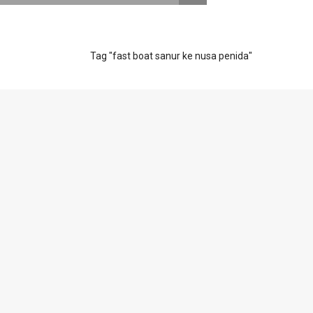
Tag "fast boat sanur ke nusa penida"