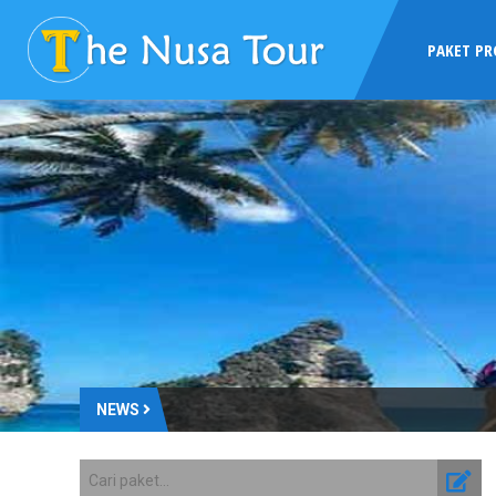
PAKET P
NEWS