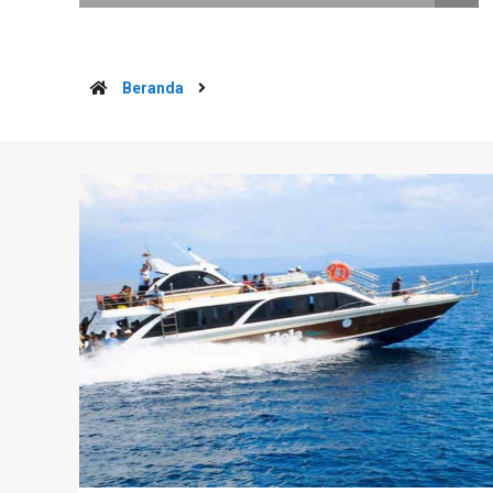
Beranda