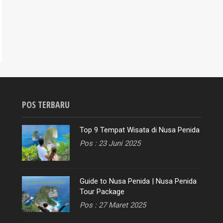
POS TERBARU
Top 9 Tempat Wisata di Nusa Penida
Pos : 23 Juni 2025
Guide to Nusa Penida | Nusa Penida
Tour Package
Pos : 27 Maret 2025