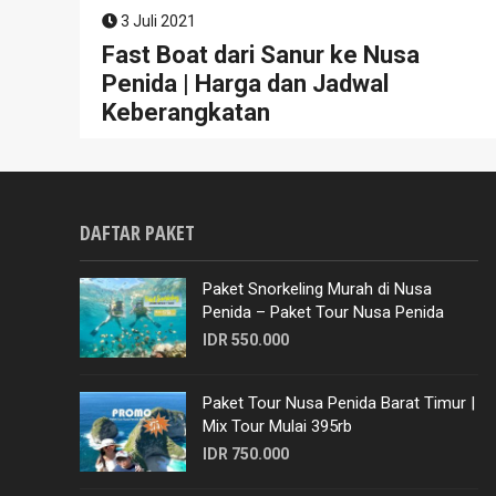
3 Juli 2021
Fast Boat dari Sanur ke Nusa
Penida | Harga dan Jadwal
Keberangkatan
DAFTAR PAKET
Paket Snorkeling Murah di Nusa
Penida – Paket Tour Nusa Penida
IDR 550.000
Paket Tour Nusa Penida Barat Timur |
Mix Tour Mulai 395rb
IDR 750.000