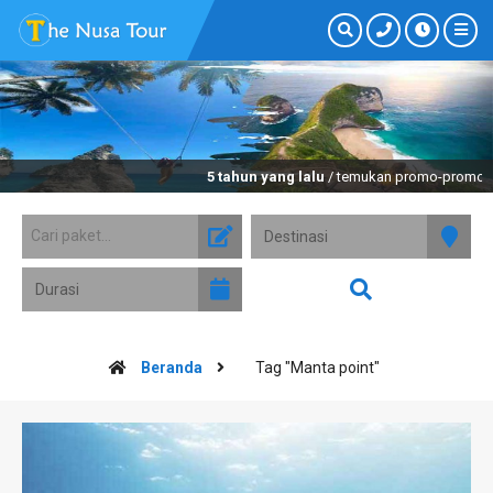
5 tahun yang lalu
/ temukan promo-promo mena
Beranda
Tag "Manta point"