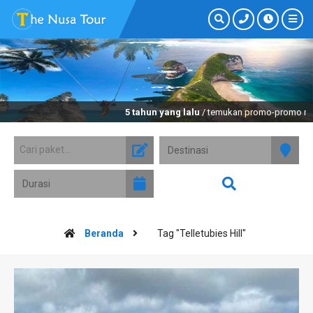
5 tahun yang lalu
/ temukan promo-promo menar
Beranda
Tag "Telletubies Hill"