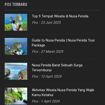
POS TERBARU
Top 9 Tempat Wisata di Nusa Penida
Pos : 23 Juni 2025
Guide to Nusa Penida | Nusa Penida Tour
Package
Pos : 27 Maret 2025
Nusa Penida Barat Sebuah Surga
Tersembunyi
Pos : 12 April 2024
Aktivitas Wisata Nusa Penida Yang Wajib
Kamu Ketahui
Pos : 1 April 2024