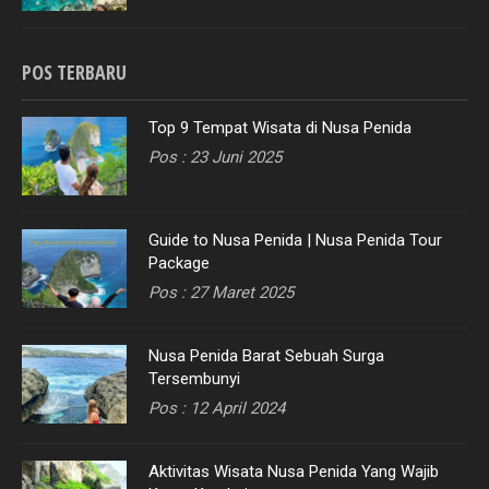
POS TERBARU
Top 9 Tempat Wisata di Nusa Penida
Pos : 23 Juni 2025
Guide to Nusa Penida | Nusa Penida Tour
Package
Pos : 27 Maret 2025
Nusa Penida Barat Sebuah Surga
Tersembunyi
Pos : 12 April 2024
Aktivitas Wisata Nusa Penida Yang Wajib