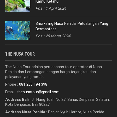
Kamu Ketahui
Pos : 1 April 2024
Snorkeling Nusa Penida, Petualangan Yang
Bermanfaat
Pos : 29 Maret 2024
THE NUSA TOUR
The Nusa Tour adalah perusahaan tour operator di Nusa
Penida dan Lembongan dengan harga terjangkau dan
pelayanan yang ramah.
Phone :
081 236 194 398
Email :
thenusatour@gmail.com
Address Bali
:
Jl. Hang Tuah No.27, Sanur, Denpasar Selatan,
Kota Denpasar, Bali 80227
Address Nusa Penida
: Banjar Nyuh Harbor, Nusa Penida