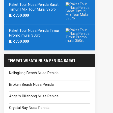
Paket Tour Nusa Penida Barat
Timur | Mix Tour Mulai 395rb
IDR 750.000
Paket Tour Nusa Penida Timur
Promo mulai 350rb
IDR 750.000
TEMPAT WISATA NUSA PENIDA BARAT
Kelingking Beach Nusa Penida
Broken Beach Nusa Penida
Angel’s Billabong Nusa Penida
Crystal Bay Nusa Penida