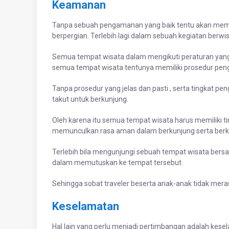
Keamanan
Tanpa sebuah pengamanan yang baik tentu akan mem
berpergian. Terlebih lagi dalam sebuah kegiatan berw
Semua tempat wisata dalam mengikuti peraturan yang
semua tempat wisata tentunya memiliki prosedur pe
Tanpa prosedur yang jelas dan pasti , serta tingkat 
takut untuk berkunjung.
Oleh karena itu semua tempat wisata harus memiliki 
memunculkan rasa aman dalam berkunjung serta berke
Terlebih bila mengunjungi sebuah tempat wisata ber
dalam memutuskan ke tempat tersebut.
Sehingga sobat traveler beserta anak-anak tidak mer
Keselamatan
Hal lain yang perlu menjadi pertimbangan adalah kes