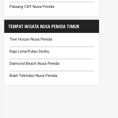
Paluang Cliff Nusa Penida
TEMPAT WISATA NUSA PENIDA TIMUR
Tree House Nusa Penida
Raja Lima/Pulau Seribu
Diamond Beach Nusa Penida
Bukit Teletubis Nusa Penida