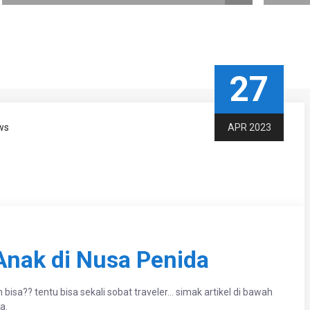
27
ews
APR 2023
Anak di Nusa Penida
isa?? tentu bisa sekali sobat traveler… simak artikel di bawah
a.