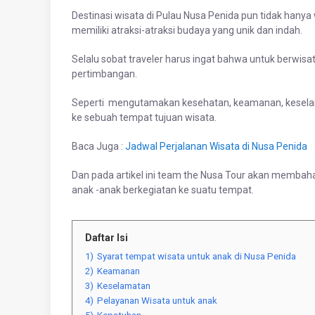
Destinasi wisata di Pulau Nusa Penida pun tidak hanya
memiliki atraksi-atraksi budaya yang unik dan indah.
Selalu sobat traveler harus ingat bahwa untuk berwis
pertimbangan.
Seperti mengutamakan kesehatan, keamanan, keselam
ke sebuah tempat tujuan wisata.
Baca Juga :
Jadwal Perjalanan Wisata di Nusa Penida
Dan pada artikel ini team the Nusa Tour akan memba
anak -anak berkegiatan ke suatu tempat.
Daftar Isi
1)
Syarat tempat wisata untuk anak di Nusa Penida
2)
Keamanan
3)
Keselamatan
4)
Pelayanan Wisata untuk anak