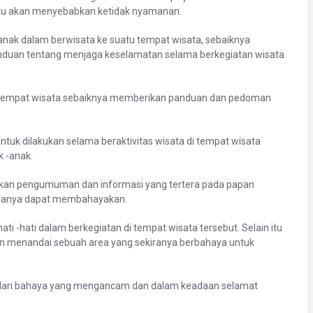
ntu akan menyebabkan ketidak nyamanan.
anak dalam berwisata ke suatu tempat wisata, sebaiknya
anduan tentang menjaga keselamatan selama berkegiatan wisata
la tempat wisata sebaiknya memberikan panduan dan pedoman
untuk dilakukan selama beraktivitas wisata di tempat wisata
 -anak.
ikan pengumuman dan informasi yang tertera pada papan
kiranya dapat membahayakan.
ati -hati dalam berkegiatan di tempat wisata tersebut. Selain itu
un menandai sebuah area yang sekiranya berbahaya untuk
r dari bahaya yang mengancam dan dalam keadaan selamat