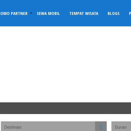
ROMO PARTNER
SEWA MOBIL
TEMPAT WISATA
BLOGS