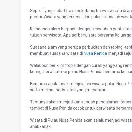
Seperti yang sobat traveler ketahui bahwa wisata di ar
pantai. Wisata yang terkenal dari pulau ini adalah wisa
Keindahan alam berpadu dengan keindahan pantai ten
tujuan berwisata. Apalagi berwisata bersama keluarga
Suasana alam yang berupa perbukitan dan tebing -teb
membuat suasana wisata di
Nusa Penida
menjadi sejuk
Walaupun beriklim tropis dengan curah yang yang ren
kering, berwisata ke pulau Nusa Penida bersama kelu
Bersama anak -anak menjelajahi wisata pulau Nusa Pe
serta melihat perbukitan yang menghijau.
Tentunya akan menjadikan sebuah pengalaman tersend
tempat di Nusa Penida cocok untuk berwisata bersama
Wisata di Pulau Nusa Penida akan selalu menjadi wi
anak -anak.