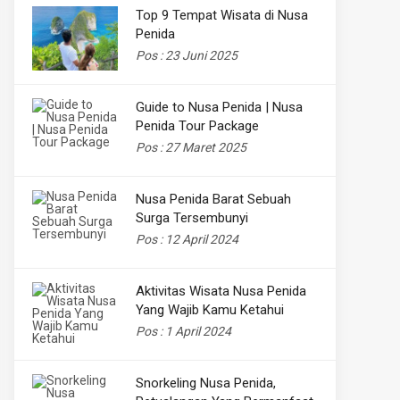
Top 9 Tempat Wisata di Nusa
Penida
Pos : 23 Juni 2025
Guide to Nusa Penida | Nusa
Penida Tour Package
Pos : 27 Maret 2025
Nusa Penida Barat Sebuah
Surga Tersembunyi
Pos : 12 April 2024
Aktivitas Wisata Nusa Penida
Yang Wajib Kamu Ketahui
Pos : 1 April 2024
Snorkeling Nusa Penida,