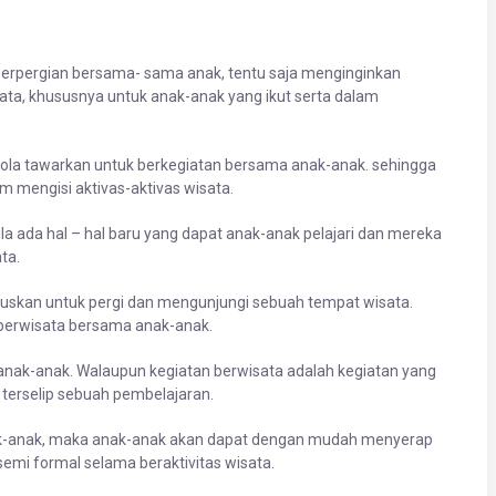
berpergian bersama- sama anak, tentu saja menginginkan
ata, khususnya untuk anak-anak yang ikut serta dalam
lola tawarkan untuk berkegiatan bersama anak-anak. sehingga
m mengisi aktivas-aktivas wisata.
a ada hal – hal baru yang dapat anak-anak pelajari dan mereka
ta.
tuskan untuk pergi dan mengunjungi sebuah tempat wisata.
i berwisata bersama anak-anak.
 anak-anak. Walaupun kegiatan berwisata adalah kegiatan yang
 terselip sebuah pembelajaran.
ak-anak, maka anak-anak akan dapat dengan mudah menyerap
emi formal selama beraktivitas wisata.