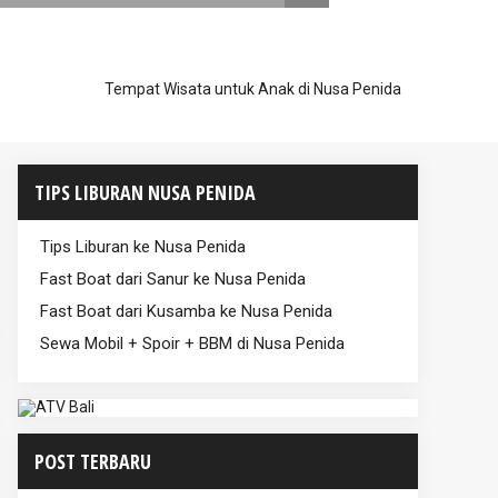
Tempat Wisata untuk Anak di Nusa Penida
TIPS LIBURAN NUSA PENIDA
Tips Liburan ke Nusa Penida
Fast Boat dari Sanur ke Nusa Penida
Fast Boat dari Kusamba ke Nusa Penida
Sewa Mobil + Spoir + BBM di Nusa Penida
POST TERBARU