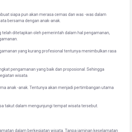
buat siapa pun akan merasa cemas dan was -was dalam
isata bersama dengan anak-anak.
 telah ditetapkan oleh pemerintah dalam hal pengamanan,
ngamanan.
pengamanan yang kurang profesional tentunya menimbulkan rasa
tingkat pengamanan yang baik dan proposional. Sehingga
giatan wisata.
sama anak -anak. Tentunya akan menjadi pertimbangan utama
asa takut dalam mengunjungi tempat wisata tersebut.
elamatan dalam berkegiatan wisata. Tanpa jaminan keselamatan