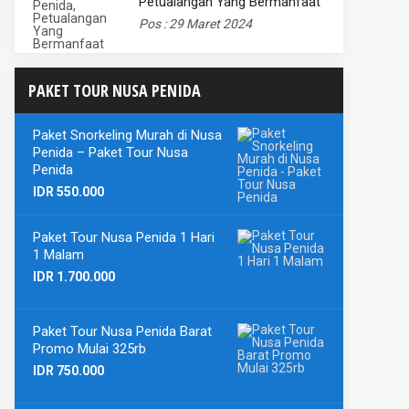
Petualangan Yang Bermanfaat
Pos : 29 Maret 2024
PAKET TOUR NUSA PENIDA
Paket Snorkeling Murah di Nusa
Penida – Paket Tour Nusa
Penida
IDR 550.000
Paket Tour Nusa Penida 1 Hari
1 Malam
IDR 1.700.000
Paket Tour Nusa Penida Barat
Promo Mulai 325rb
IDR 750.000