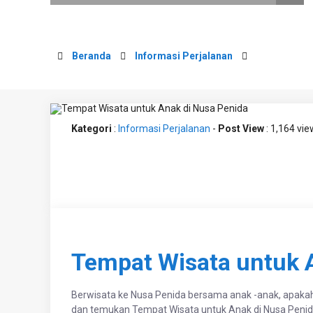
Beranda
Informasi Perjalanan
Kategori
:
Informasi Perjalanan
-
Post View
: 1,164 vi
Tempat Wisata untuk 
Berwisata ke Nusa Penida bersama anak -anak, apakah b
dan temukan Tempat Wisata untuk Anak di Nusa Penid