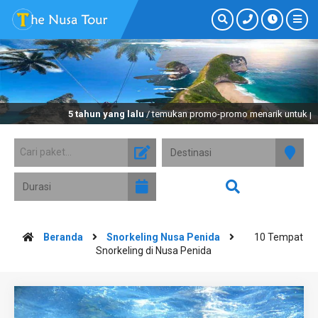
5 tahun yang lalu
/ temukan promo-promo menarik untuk paket tour nusa
Beranda
Snorkeling Nusa Penida
10 Tempat
Snorkeling di Nusa Penida