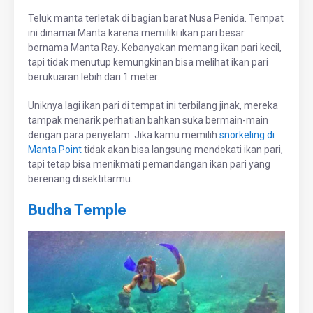
Teluk manta terletak di bagian barat Nusa Penida. Tempat
ini dinamai Manta karena memiliki ikan pari besar
bernama Manta Ray. Kebanyakan memang ikan pari kecil,
tapi tidak menutup kemungkinan bisa melihat ikan pari
berukuaran lebih dari 1 meter.
Uniknya lagi ikan pari di tempat ini terbilang jinak, mereka
tampak menarik perhatian bahkan suka bermain-main
dengan para penyelam. Jika kamu memilih
snorkeling di
Manta Point
tidak akan bisa langsung mendekati ikan pari,
tapi tetap bisa menikmati pemandangan ikan pari yang
berenang di sektitarmu.
Budha Temple