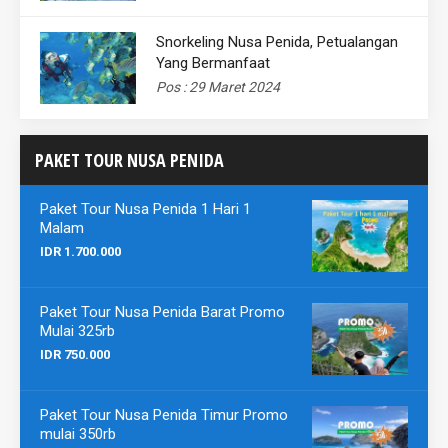
Snorkeling Nusa Penida, Petualangan
Yang Bermanfaat
Pos : 29 Maret 2024
PAKET TOUR NUSA PENIDA
Paket Tour Nusa Penida 1 Hari 1
Malam
IDR 1.700.000
Paket Tour Nusa Penida Barat Promo
Mulai 325rb
IDR 750.000
Paket Tour Nusa Penida Timur Promo
mulai 350rb