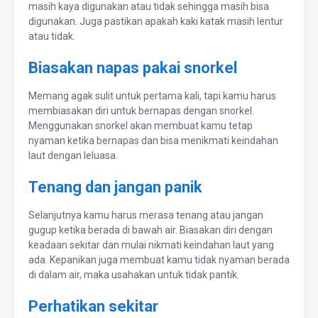
masih kaya digunakan atau tidak sehingga masih bisa
digunakan. Juga pastikan apakah kaki katak masih lentur
atau tidak.
Biasakan napas pakai snorkel
Memang agak sulit untuk pertama kali, tapi kamu harus
membiasakan diri untuk bernapas dengan snorkel.
Menggunakan snorkel akan membuat kamu tetap
nyaman ketika bernapas dan bisa menikmati keindahan
laut dengan leluasa.
Tenang dan jangan panik
Selanjutnya kamu harus merasa tenang atau jangan
gugup ketika berada di bawah air. Biasakan diri dengan
keadaan sekitar dan mulai nikmati keindahan laut yang
ada. Kepanikan juga membuat kamu tidak nyaman berada
di dalam air, maka usahakan untuk tidak pantik.
Perhatikan sekitar