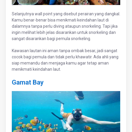
Selanjutnya wall point yang disebut perairan yang dangkal.
Kamu benar-benar bisa menikmati keindahan laut di
dalamnya tanpa perlu diving ataupun snorkeling. Tapi jika
ingin melihat lebih jelas disarankan untuk snorkeling dan
sangat disarankan bagi pemula snorkeling.
Kawasan lautan ini aman tanpa ombak besar, jadi sangat
cocok bagi pemula dan tidak perlu khawatir. Ada ahli yang
siap memandu dan menjaga kamu agar tetap aman
menikmati keindahan laut.
Gamat Bay