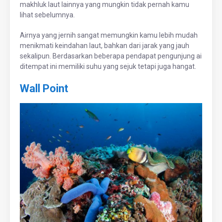
makhluk laut lainnya yang mungkin tidak pernah kamu
lihat sebelumnya.
Airnya yang jernih sangat memungkin kamu lebih mudah
menikmati keindahan laut, bahkan dari jarak yang jauh
sekalipun. Berdasarkan beberapa pendapat pengunjung ai
ditempat ini memiliki suhu yang sejuk tetapi juga hangat.
Wall Point