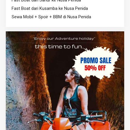
Fast Boat dari Sanur ke Nusa Penida
Fast Boat dari Kusamba ke Nusa Penida
Sewa Mobil + Spoir + BBM di Nusa Penida