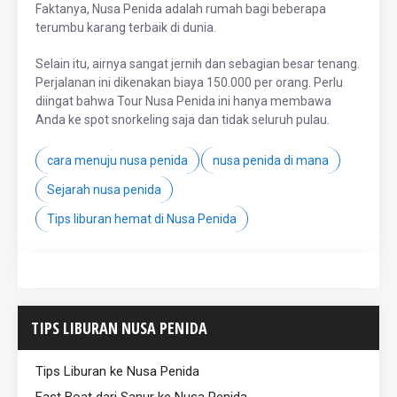
Faktanya, Nusa Penida adalah rumah bagi beberapa
terumbu karang terbaik di dunia.
Selain itu, airnya sangat jernih dan sebagian besar tenang.
Perjalanan ini dikenakan biaya 150.000 per orang. Perlu
diingat bahwa Tour Nusa Penida ini hanya membawa
Anda ke spot snorkeling saja dan tidak seluruh pulau.
cara menuju nusa penida
nusa penida di mana
Sejarah nusa penida
Tips liburan hemat di Nusa Penida
TIPS LIBURAN NUSA PENIDA
Tips Liburan ke Nusa Penida