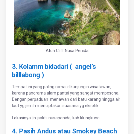
Atuh Cliff Nusa Penida
3. Kolamm bidadari ( angel’s
billlabong )
Tempat ini yang paling ramai dikunjungin wisatawan,
karena panorama alam pantai yang sangat mempesona.
Dengan perpaduan menawan dari batu karang hingga air
laut yg jernih menciptakan suasana yg eksotik.
Lokasinya jln jsakti, nusapenida, kab klungkung
4. Pasih Andus atau Smokey Beach