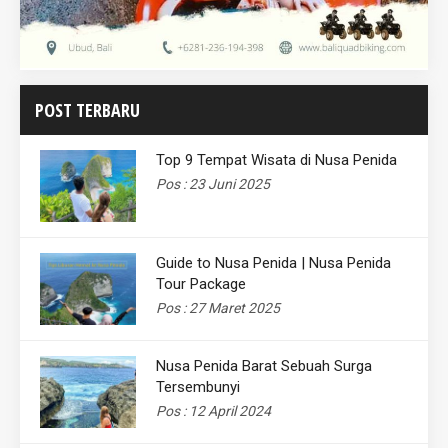
POST TERBARU
Top 9 Tempat Wisata di Nusa Penida
Pos : 23 Juni 2025
Guide to Nusa Penida | Nusa Penida
Tour Package
Pos : 27 Maret 2025
Nusa Penida Barat Sebuah Surga
Tersembunyi
Pos : 12 April 2024