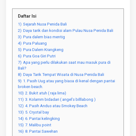
Daftar Isi
1)
Sejarah Nusa Penida Bali
2)
Daya tarik dan kondisi alam Pulau Nusa Penida Bali
3)
Pura dalem bias mentig
4)
Pura Paluang
5)
Pura Dalem Krangkeng
6)
Pura Goa Giri Putri
7)
Apa yang perlu dilakukan saat mau masuk pura di
Bali?
8)
Daya Tarik Tempat Wisata di Nusa Penida Bali
9)
1. Pasih Uug atau yang biasa di kenal dengan pantai
broken beach.
10)
2. Bukit atuh ( raja lima)
11)
3. Kolamm bidadari ( angel’s billlabong )
12)
4. Pasih Andus atau Smokey Beach
13)
5. Crystal bay
14)
6. Pantai kelingking
15)
7. Malibu point
16)
8. Pantai Sawehan