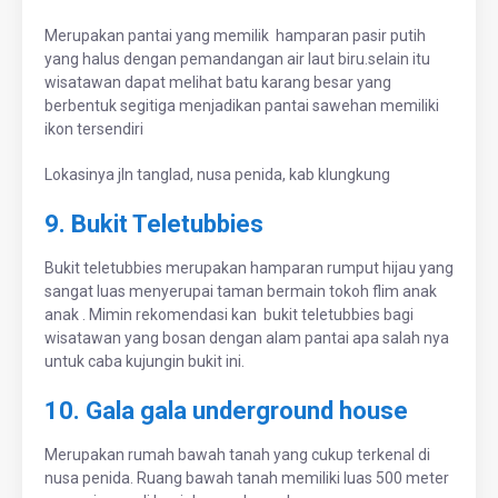
Merupakan pantai yang memilik hamparan pasir putih
yang halus dengan pemandangan air laut biru.selain itu
wisatawan dapat melihat batu karang besar yang
berbentuk segitiga menjadikan pantai sawehan memiliki
ikon tersendiri
Lokasinya jln tanglad, nusa penida, kab klungkung
9. Bukit Teletubbies
Bukit teletubbies merupakan hamparan rumput hijau yang
sangat luas menyerupai taman bermain tokoh flim anak
anak . Mimin rekomendasi kan bukit teletubbies bagi
wisatawan yang bosan dengan alam pantai apa salah nya
untuk caba kujungin bukit ini.
10. Gala gala underground house
Merupakan rumah bawah tanah yang cukup terkenal di
nusa penida. Ruang bawah tanah memiliki luas 500 meter