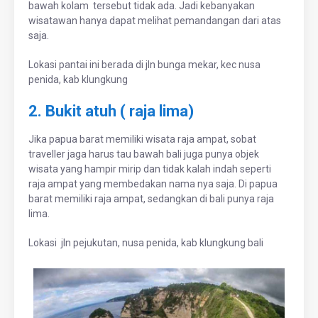
bawah kolam tersebut tidak ada. Jadi kebanyakan
wisatawan hanya dapat melihat pemandangan dari atas
saja.
Lokasi pantai ini berada di jln bunga mekar, kec nusa
penida, kab klungkung
2. Bukit atuh ( raja lima)
Jika papua barat memiliki wisata raja ampat, sobat
traveller jaga harus tau bawah bali juga punya objek
wisata yang hampir mirip dan tidak kalah indah seperti
raja ampat yang membedakan nama nya saja. Di papua
barat memiliki raja ampat, sedangkan di bali punya raja
lima.
Lokasi jln pejukutan, nusa penida, kab klungkung bali