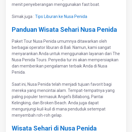
menit penyeberangan menggunakan fast boat.
Simak juga :
Tips Liburan ke Nusa Penida
Panduan Wisata Sehari Nusa Penida
Paket Tour Nusa Penida umumnya ditawarkan oleh
berbagai operator liburan di Bali. Namun, kami sangat
menyarankan Anda untuk menggunakan layanan dari The
Nusa Penida Tours. Penyedia tur ini akan mempersiapkan
dan memberikan pengalaman terbaik Anda di Nusa
Penida.
Saat ini, Nusa Penida telah menjadi tujuan favorit bagi
mereka yang mencintai alam. Tempat-tempatnya yang
paling populer termasuk Angel’s Billabong, Pantai
Kelingking, dan Broken Beach. Anda juga dapat
mengunjungi kuil-kuil di mana penduduk setempat
menyembah roh-roh gelap.
Wisata Sehari di Nusa Penida