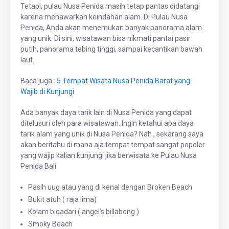
Tetapi, pulau Nusa Penida masih tetap pantas didatangi
karena menawarkan keindahan alam. Di Pulau Nusa
Penida, Anda akan menemukan banyak panorama alam
yang unik. Di sini, wisatawan bisa nikmati pantai pasir
putih, panorama tebing tinggi, sampai kecantikan bawah
laut.
Baca juga :
5 Tempat Wisata Nusa Penida Barat yang
Wajib di Kunjungi
Ada banyak daya tarik lain di Nusa Penida yang dapat
ditelusuri oleh para wisatawan. Ingin ketahui apa daya
tarik alam yang unik di Nusa Penida? Nah , sekarang saya
akan beritahu di mana aja tempat tempat sangat popoler
yang wajip kalian kunjungi jika berwisata ke Pulau Nusa
Penida Bali.
Pasih uug atau yang di kenal dengan Broken Beach
Bukit atuh ( raja lima)
Kolam bidadari ( angel’s billabong )
Smoky Beach