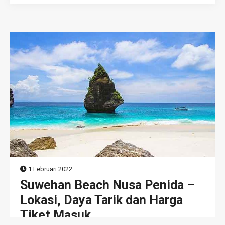
1 Februari 2022
Suwehan Beach Nusa Penida –
Lokasi, Daya Tarik dan Harga
Tiket Masuk